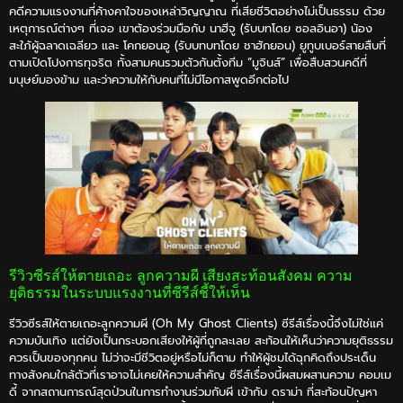
คดีความแรงงานที่ค้างคาใจของเหล่าวิญญาณ ที่เสียชีวิตอย่างไม่เป็นธรรม ด้วย
เหตุการณ์ต่างๆ ที่เจอ เขาต้องร่วมมือกับ นาฮีจู (รับบทโดย ซอลอินอา) น้อง
สะใภ้ผู้ฉลาดเฉลียว และ โคกยอนอู (รับบทบทโดย ชาฮักยอน) ยูทูบเบอร์สายสืบที่
ตามเปิดโปงการทุจริต ทั้งสามคนรวมตัวกันตั้งทีม “มูจินส์” เพื่อสืบสวนคดีที่
มนุษย์มองข้าม และว่าความให้กับคนที่ไม่มีโอกาสพูดอีกต่อไป
รีวิวซีรส์ให้ตายเถอะ ลูกความผี เสียงสะท้อนสังคม ความ
ยุติธรรมในระบบแรงงานที่ซีรีส์ชี้ให้เห็น
รีวิวซีรส์ให้ตายเถอะลูกความผี (Oh My Ghost Clients) ซีรีส์เรื่องนี้จึงไม่ใช่แค่
ความบันเทิง แต่ยังเป็นกระบอกเสียงให้ผู้ที่ถูกละเลย สะท้อนให้เห็นว่าความยุติธรรม
ควรเป็นของทุกคน ไม่ว่าจะมีชีวิตอยู่หรือไม่ก็ตาม ทำให้ผู้ชมได้ฉุกคิดถึงประเด็น
ทางสังคมใกล้ตัวที่เราอาจไม่เคยให้ความสำคัญ ซีรีส์เรื่องนี้ผสมผสานความ คอมเม
ดี้ จากสถานการณ์สุดป่วนในการทำงานร่วมกับผี เข้ากับ ดราม่า ที่สะท้อนปัญหา