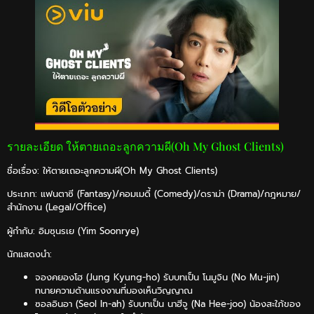
รายละเอียด ให้ตายเถอะลูกความผี(Oh My Ghost Clients)
ชื่อเรื่อง: ให้ตายเถอะลูกความผี(Oh My Ghost Clients)
ประเภท: แฟนตาซี (Fantasy)/คอมเมดี้ (Comedy)/ดราม่า (Drama)/กฎหมาย/
สำนักงาน (Legal/Office)
ผู้กำกับ: อิมซุนรเย (Yim Soonrye)
นักแสดงนำ:
จองคยองโฮ (Jung Kyung-ho) รับบทเป็น โนมูจิน (No Mu-jin)
ทนายความด้านแรงงานที่มองเห็นวิญญาณ
ซอลอินอา (Seol In-ah) รับบทเป็น นาฮีจู (Na Hee-joo) น้องสะใภ้ของ