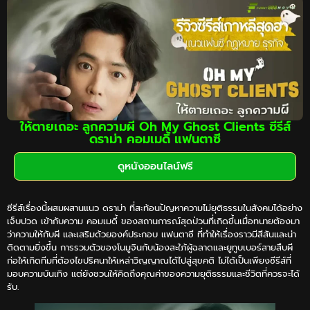
ให้ตายเถอะ ลูกความผี Oh My Ghost Clients ซีรีส์
ดราม่า คอมเมดิ้ แฟนตาซี
ดูหนังออนไลน์ฟรี
ซีรีส์เรื่องนี้ผสมผสานแนว ดราม่า ที่สะท้อนปัญหาความไม่ยุติธรรมในสังคมได้อย่าง
เจ็บปวด เข้ากับความ คอมเมดี้ ของสถานการณ์สุดป่วนที่เกิดขึ้นเมื่อทนายต้องมา
ว่าความให้กับผี และเสริมด้วยองค์ประกอบ แฟนตาซี ที่ทำให้เรื่องราวมีสีสันและน่า
ติดตามยิ่งขึ้น การรวมตัวของโนมูจินกับน้องสะใภ้ผู้ฉลาดและยูทูบเบอร์สายสืบผี
ก่อให้เกิดทีมที่ต้องไขปริศนาให้เหล่าวิญญาณได้ไปสู่สุขคติ ไม่ได้เป็นเพียงซีรีส์ที่
มอบความบันเทิง แต่ยังชวนให้คิดถึงคุณค่าของความยุติธรรมและชีวิตที่ควรจะได้
รับ.