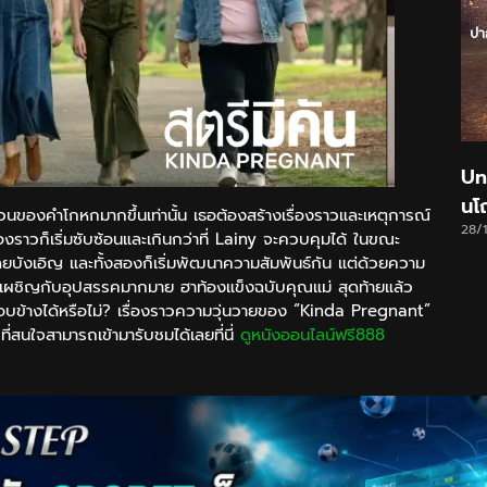
Un
นโ
ังวนของคำโกหกมากขึ้นเท่านั้น เธอต้องสร้างเรื่องราวและเหตุการณ์
28/
รื่องราวก็เริ่มซับซ้อนและเกินกว่าที่ Lainy จะควบคุมได้ ในขณะ
ยบังเอิญ และทั้งสองก็เริ่มพัฒนาความสัมพันธ์กัน แต่ด้วยความ
้องเผชิญกับอุปสรรคมากมาย ฮาท้องแข็งฉบับคุณแม่ สุดท้ายแล้ว
ข้างได้หรือไม่? เรื่องราวความวุ่นวายของ “Kinda Pregnant”
สนใจสามารถเข้ามารับชมได้เลยที่นี่
ดูหนังออนไลน์ฟรี888