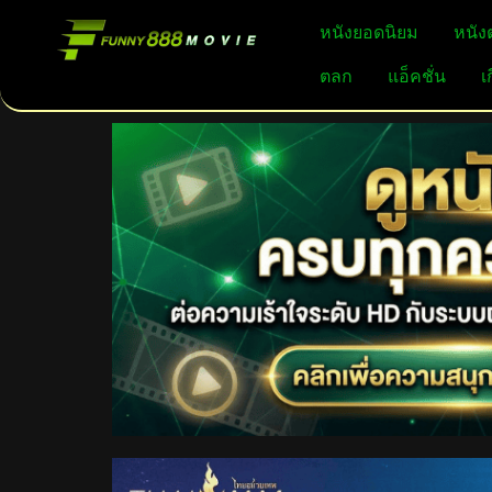
หนังยอดนิยม
หนัง
ตลก
แอ็คชั่น
เ