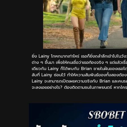
ยิ่ง Lainy โกหกมากเท่าไหร่ เธอก็ยิ่งถลำลึกเข้าไปในว
ต่าง ๆ ขึ้นมา เพื่อให้คนเชื่อว่าเธอท้องจริง ๆ แต่แล้วเ
เดียวกัน Lainy ก็ได้พบกับ Brian ชายในฝันของเธอโด
ลับที่ Lainy ซ่อนไว้ ทำให้ความสัมพันธ์ของทั้งสองต
Lainy จะสามารถเปิดเผยความจริงกับ Brian และคนรอบ
จะลงเอยอย่างไร? ต้องติดตามชมในภาพยนตร์ หากใครที่