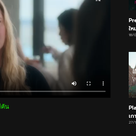
Pr
ให
18/
ีคัน
Pl
เก
27/