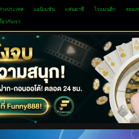
ต่างประเทศ
แอนิเมชัน
แฟนตาซี
โรแมนติก
สยอง
กี่ยวกับเรา