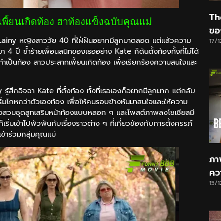
Th
ี้ยนเกิดท้อง ฮาท้องแข็งฉบับคุณแม่
ของ
ainy หญิงสาววัย 40 ที่ใฝ่ฝันอยากมีลูกมาตลอด แต่แล้วความ
17/
4 ปี ซ้ำร้ายเพื่อนสนิทของเธออย่าง Kate ก็ดันตั้งท้องทั้งที่ไม่ได้
ำเป็นท้อง สาวประสาทเพี้ยนเกิดท้อง เพื่อเรียกร้องความสนใจและ
รู้สึกอิจฉา Kate ที่ตั้งท้อง ทั้งที่เธอเองก็อยากมีลูกมาก แต่กลับ
ริ่มโกหกว่าตัวเองท้อง เพื่อให้คนรอบข้างหันมาสนใจและให้ความ
ธอสวมชุดสูทเสริมหน้าท้องแบบหลอก ๆ และโพสต์ภาพลงโซเชียลมี
เริ่มเข้าไปพัวพันกับเรื่องราวต่าง ๆ ที่เกี่ยวข้องกับการตั้งครรภ์
้าร่วมกลุ่มคุณแม่
ภา
คว
15/