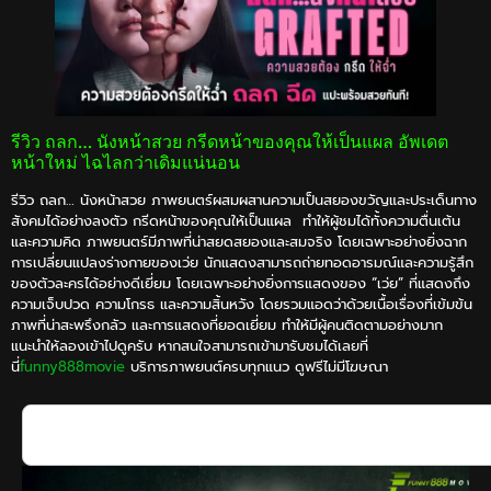
รีวิว ถลก… นังหน้าสวย กรีดหน้าของคุณให้เป็นแผล อัพเดต
หน้าใหม่ ไฉไลกว่าเดิมแน่นอน
รีวิว ถลก… นังหน้าสวย ภาพยนตร์ผสมผสานความเป็นสยองขวัญและประเด็นทาง
สังคมได้อย่างลงตัว กรีดหน้าของคุณให้เป็นแผล ทำให้ผู้ชมได้ทั้งความตื่นเต้น
และความคิด ภาพยนตร์มีภาพที่น่าสยดสยองและสมจริง โดยเฉพาะอย่างยิ่งฉาก
การเปลี่ยนแปลงร่างกายของเว่ย นักแสดงสามารถถ่ายทอดอารมณ์และความรู้สึก
ของตัวละครได้อย่างดีเยี่ยม โดยเฉพาะอย่างยิ่งการแสดงของ “เว่ย” ที่แสดงถึง
ความเจ็บปวด ความโกรธ และความสิ้นหวัง โดยรวมแอดว่าด้วยเนื้อเรื่องที่เข้มข้น
ภาพที่น่าสะพรึงกลัว และการแสดงที่ยอดเยี่ยม ทำให้มีผู้คนติดตามอย่างมาก
แนะนำให้ลองเข้าไปดูครับ หากสนใจสามารถเข้ามารับชมได้เลยที่
นี่
funny888movie
บริการภาพยนต์ครบทุกแนว ดูฟรีไม่มีโฆษณา