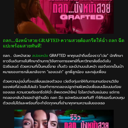
ถลก…นังหน้าสวย GRAFTED ความสวยต้องกรีดให้ฉ่ำ ถลก ฉีด
แปะพร้อมสวยทันที!
ถลก… นังหน้าสวย
สปอยหนัง
GRAFTED พาคุณเข้าถึงเรื่องราว”เว่ย” นักศึกษา
ชาวจีนเดินทางไปศึกษาด้านการวิจัยทางการแพทย์ที่มหาวิทยาลัยชื่อดังใน
นิวซีแลนด์ ด้วยความที่เป็นคนขี้อาย เก็บตัว และมีปานบนใบหน้า เธอจึงตกเป็นเป้า
หมายของการกลั่นแกล้งจาก “แองเจล่า” ลูกพี่ลูกน้อง และกลุ่มเพื่อน
ด้วยความมุ่งมั่นที่จะเปลี่ยนแปลงตัวเอง เว่ยจึงทุ่มเทให้กับการสานต่องานวิจัย
ของพ่อที่ล่วงลับไปแล้ว โดยทำการทดลองปลูกถ่ายผิวหนังเพื่อลบเลือนปมด้อย
ของเธอ ความสวยต้องกรีดให้ฉ่ำ อัพเดตหน้าใหม่ ไฉไลกว่าเดิมแน่นอน แต่การ
ทดลองกลับนำเธอเข้าสู่ด้านมืด ถลก ฉีด แปะพร้อมสวยทันที! ทำให้เธอเริ่มควบคุม
ตัวเองไม่ได้และพร้อมที่จะกำจัดทุกคนที่เข้ามาคุกคามความลับของเธอ