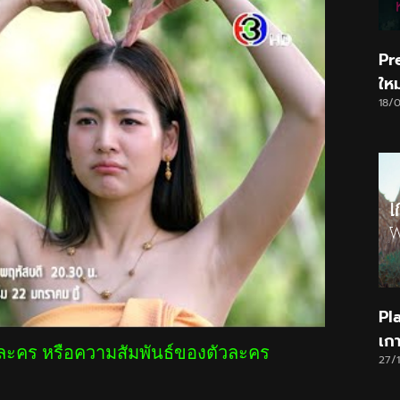
Pr
ให
18/
Pl
เก
วละคร หรือความสัมพันธ์ของตัวละคร
27/