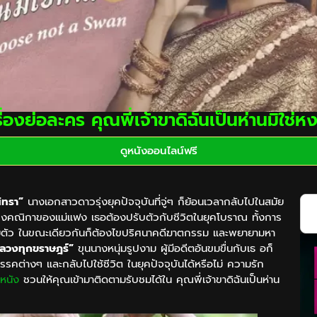
รื่องย่อละคร คุณพี่เจ้าขาดิฉันเป็นห่านมิใช่หง
ดูหนังออนไลน์ฟรี
ิทรา”
นางเอกสาวดาวรุ่งยุคปัจจุบันที่จู่ๆ ก็ย้อนเวลากลับไปในสมัย
งคณิกาของแม่แฟง เธอต้องปรับตัวกับชีวิตในยุคโบราณ ทั้งการ
ายตัว ในขณะเดียวกันก็ต้องไขปริศนาคดีฆาตกรรม และพยายามหา
ลวงทุกขราษฎร์”
ขุนนางหนุ่มรูปงาม ผู้มีอดีตอันขมขื่นกับเธ อก็
รคต่างๆ และกลับไปใช้ชีวิต ในยุคปัจจุบันได้หรือไม่ ความรัก
หนัง
ชวนให้คุณเข้ามาติดตามรับชมได้ใน คุณพี่เจ้าขาดิฉันเป็นห่าน