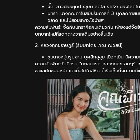
จี๊ด: สาวน้อยยุคปัจจุบัน สดใส ร่าเริง มองโลกใน
นิทรา: นางคณิกาในสมัยรัชกาลที่ 3 บุคลิกภายน
ฉลาด และไม่ยอมแพ้อะไรง่ายๆ
ความสัมพันธ์: จี๊ดกับนิทราคือคนเดียวกัน เพียงแต่จี๊ด
บทบาทใหม่ที่แตกต่างจากเดิมอย่างสิ้นเชิง
2. หลวงทุกขราษฎร์ (รับบทโดย ภณ ณวัสน์)
ขุนนางหนุ่มรูปงาม บุคลิกสุขุม เยือกเย็น มีควา
ความสัมพันธ์กับนิทรา: ในตอนแรก หลวงทุกขราษฎร์ เข้าใ
ชาและไม่ชอบหน้า แต่เมื่อได้ใกล้ชิด ก็เริ่มเห็นถึงควา